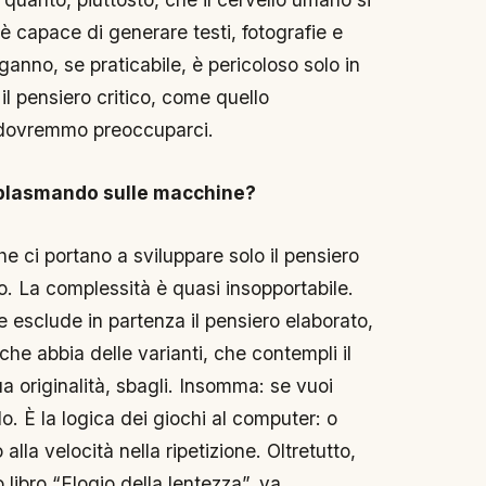
 è capace di generare testi, fotografie e
’inganno, se praticabile, è pericoloso solo in
il pensiero critico, come quello
, dovremmo preoccuparci.
a plasmando sulle macchine?
he ci portano a sviluppare solo il pensiero
-no. La complessità è quasi insopportabile.
e esclude in partenza il pensiero elaborato,
che abbia delle varianti, che contempli il
ua originalità, sbagli. Insomma: se vuoi
rlo. È la logica dei giochi al computer: o
alla velocità nella ripetizione. Oltretutto,
ibro “Elogio della lentezza”, va