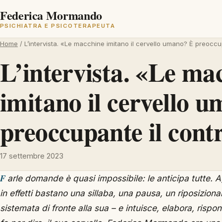
Federica Mormando
PSICHIATRA E PSICOTERAPEUTA
Home
/
L’intervista. «Le macchine imitano il cervello umano? È preoccu
L’intervista. «Le ma
imitano il cervello 
preoccupante il cont
17 settembre 2023
Farle domande è quasi impossibile: le anticipa tutte. Aggancia lo sguardo a una mezza parola –
in effetti bastano una sillaba, una pausa, un riposiziona
sistemata di fronte alla sua – e intuisce, elabora, rispo