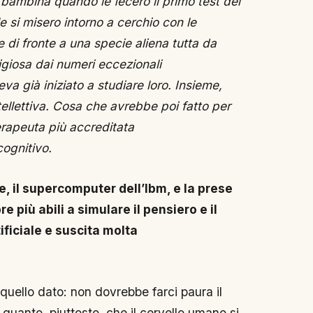
 bambina quando le fecero il primo test del
i le si misero intorno a cerchio con le
e di fronte a una specie aliena tutta da
igiosa dai numeri eccezionali
va già iniziato a studiare loro. Insieme,
tellettiva. Cosa che avrebbe poi fatto per
terapeuta più accreditata
cognitivo.
, il supercomputer dell’Ibm, e la prese
 più abili a simulare il pensiero e il
ficiale e suscita molta
 quello dato: non dovrebbe farci paura il
quanto, piuttosto, che il cervello umano si