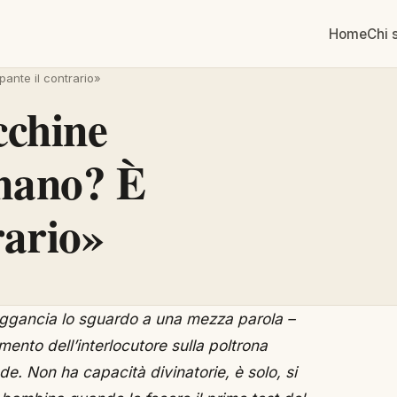
Home
Chi 
pante il contrario»
cchine
umano? È
rario»
mento dell’interlocutore sulla poltrona
nde. Non ha capacità divinatorie, è solo, si