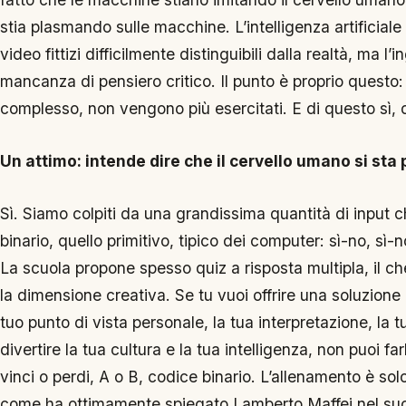
stia plasmando sulle macchine. L’intelligenza artificiale
video fittizi difficilmente distinguibili dalla realtà, ma l
mancanza di pensiero critico. Il punto è proprio questo: 
complesso, non vengono più esercitati. E di questo sì
Un attimo: intende dire che il cervello umano si st
Sì. Siamo colpiti da una grandissima quantità di input c
binario, quello primitivo, tipico dei computer: sì-no, sì
La scuola propone spesso quiz a risposta multipla, il ch
la dimensione creativa. Se tu vuoi offrire una soluzione 
tuo punto di vista personale, la tua interpretazione, la t
divertire la tua cultura e la tua intelligenza, non puoi fa
vinci o perdi, A o B, codice binario. L’allenamento è solo 
come ha ottimamente spiegato Lamberto Maffei nel suo l