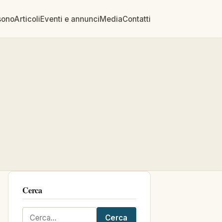
sono
Articoli
Eventi e annunci
Media
Contatti
Cerca
Cerca
Cerca