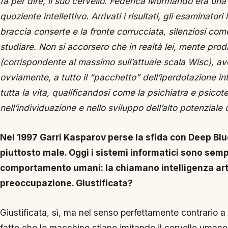
fa per dire, il suo cervello. Federica Mormando era una
quoziente intellettivo. Arrivati i risultati, gli esaminator
braccia conserte e la fronte corrucciata, silenziosi com
studiare. Non si accorsero che in realtà lei, mente prod
(corrispondente al massimo sull’attuale scala Wisc), ave
ovviamente, a tutto il “pacchetto” dell’iperdotazione in
tutta la vita, qualificandosi come la psichiatra e psico
nell’individuazione e nello sviluppo dell’alto potenziale 
Nel 1997 Garri Kasparov perse la sfida con Deep Blue
piuttosto male. Oggi i sistemi informatici sono sempre
comportamento umani: la chiamano intelligenza arti
preoccupazione. Giustificata?
Giustificata, sì, ma nel senso perfettamente contrario a
fatto che le macchine stiano imitando il cervello umano 