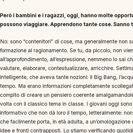
Però i bambini e i ragazzi, oggi, hanno molte opportun
possono viaggiare. Apprendono tante cose. Sanno t
No: sono “contenitori” di cose, ma generalmente non s
formazione al ragionamento. Se tu, da piccolo, non vieni 
all’approfondimento, all’espressione, nemmeno lo sai c
valutare, elaborare, contestualizzare, arricchire. Sett
intelligente, che aveva tante nozioni: il Big Bang, l’acqua,
tempo. Ma erano informazioni completamente scollegate
compito di creare un pensiero coerente amalgamandole
volta con il classico tema in classe. I giovani oggi so
informativo che non dà loro il tempo, letteralmente: non dà
che facilmente porta, in età adulta, a un’omologazione 
idee e fronti contrapposti. Lo stiamo verificando quoti